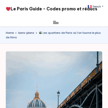
French
▼
​Le Paris Guide - Codes promo et réducs
Skip
to
content
Home
bons-plans
Les quartiers de Paris où l’on tourne le plus
de films