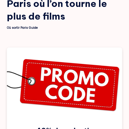
Paris où l’on tourne le
plus de films
Où sortir Paris Guide
Posted
by