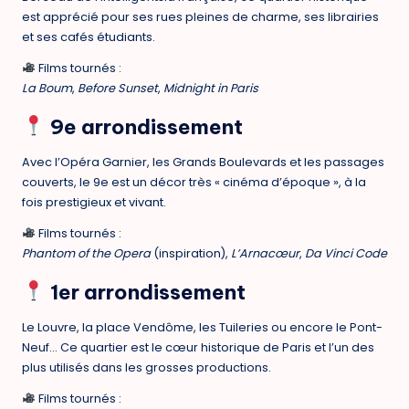
est apprécié pour ses rues pleines de charme, ses librairies
et ses cafés étudiants.
Films tournés :
La Boum
,
Before Sunset
,
Midnight in Paris
9e arrondissement
Avec l’Opéra Garnier, les Grands Boulevards et les passages
couverts, le 9e est un décor très « cinéma d’époque », à la
fois prestigieux et vivant.
Films tournés :
Phantom of the Opera
(inspiration),
L’Arnacœur
,
Da Vinci Code
1er arrondissement
Le Louvre, la place Vendôme, les Tuileries ou encore le Pont-
Neuf… Ce quartier est le cœur historique de Paris et l’un des
plus utilisés dans les grosses productions.
Films tournés :