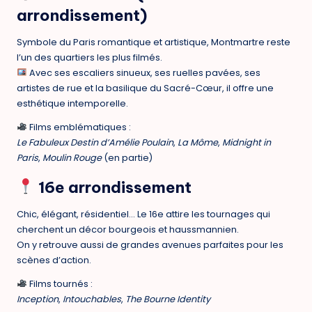
arrondissement)
Symbole du Paris romantique et artistique, Montmartre reste
l’un des quartiers les plus filmés.
Avec ses escaliers sinueux, ses ruelles pavées, ses
artistes de rue et la basilique du Sacré-Cœur, il offre une
esthétique intemporelle.
Films emblématiques :
Le Fabuleux Destin d’Amélie Poulain
,
La Môme
,
Midnight in
Paris
,
Moulin Rouge
(en partie)
16e arrondissement
Chic, élégant, résidentiel… Le 16e attire les tournages qui
cherchent un décor bourgeois et haussmannien.
On y retrouve aussi de grandes avenues parfaites pour les
scènes d’action.
Films tournés :
Inception
,
Intouchables
,
The Bourne Identity