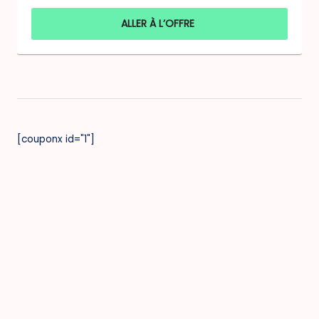
ALLER À L’OFFRE
[couponx id="1"]