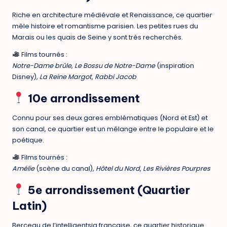
Riche en architecture médiévale et Renaissance, ce quartier
mêle
histoire et romantisme parisien
. Les petites rues du
Marais ou les quais de Seine y sont très recherchés.
Films tournés :
Notre-Dame brûle
,
Le Bossu de Notre-Dame
(inspiration
Disney),
La Reine Margot
,
Rabbi Jacob
10e arrondissement
Connu pour ses deux gares emblématiques (Nord et Est) et
son canal, ce quartier est un mélange entre le populaire et le
poétique.
Films tournés :
Amélie
(scène du canal),
Hôtel du Nord
,
Les Rivières Pourpres
5e arrondissement (Quartier
Latin)
Berceau de l’intelligentsia française, ce quartier historique