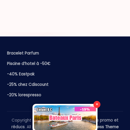
Bracelet Parfum
Piscine d’hotel à -50€
-40% Eastpak
-25% chez Cdiscount
-20% lorespresso
×
Copyright 2026 —
​Le Paris Guide - Codes promo et
réducs
. All rights reserved.
Bloghash WordPress Theme