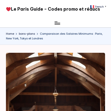
French
▼
​Le Paris Guide - Codes promo et réducs
Skip
to
content
Home
bons-plans
Comparaison des Salaires Minimums : Paris,
New York, Tokyo et Londres