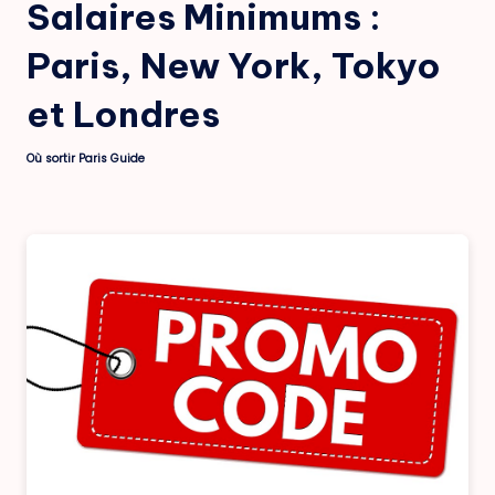
Salaires Minimums :
Paris, New York, Tokyo
et Londres
Où sortir Paris Guide
Posted
by