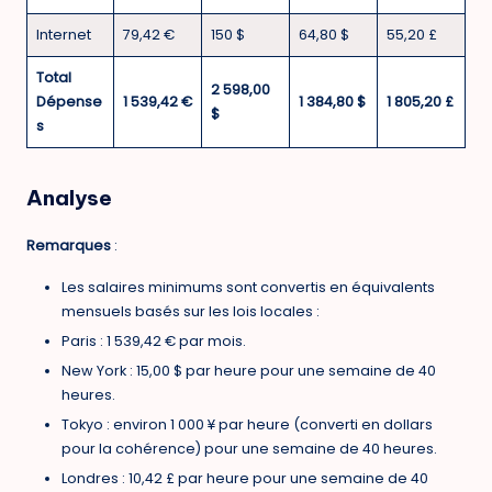
Internet
79,42 €
150 $
64,80 $
55,20 £
Total
2 598,00
Dépense
1 539,42 €
1 384,80 $
1 805,20 £
$
s
Analyse
Remarques
:
Les salaires minimums sont convertis en équivalents
mensuels basés sur les lois locales :
Paris : 1 539,42 € par mois.
New York : 15,00 $ par heure pour une semaine de 40
heures.
Tokyo : environ 1 000 ¥ par heure (converti en dollars
pour la cohérence) pour une semaine de 40 heures.
Londres : 10,42 £ par heure pour une semaine de 40