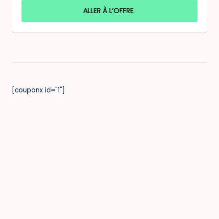
ALLER À L’OFFRE
[couponx id="1"]