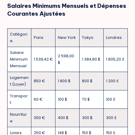
Salaires Minimums Mensuels et Dépenses
Courantes Ajustées
Catégori
Paris
New York
Tokyo
Londres
e
Salaire
2 598,00
Minimum
1 539,42 €
1 384,80 $
1 805,20 £
$
Mensuel
Logemen
850 €
1 800 $
800 $
1 200 £
t (Loyer)
Transpor
60 €
100 $
70 $
100 £
t
Nourritur
300 €
400 $
300 $
300 £
e
Loisirs
250 €
148 $
150 $
150 £