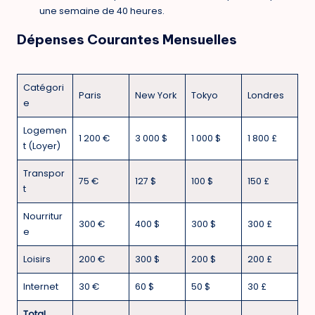
une semaine de 40 heures.
Dépenses Courantes Mensuelles
Catégori
Paris
New York
Tokyo
Londres
e
Logemen
1 200 €
3 000 $
1 000 $
1 800 £
t (Loyer)
Transpor
75 €
127 $
100 $
150 £
t
Nourritur
300 €
400 $
300 $
300 £
e
Loisirs
200 €
300 $
200 $
200 £
Internet
30 €
60 $
50 $
30 £
Total