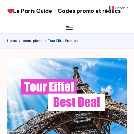
French
▼
​Le Paris Guide - Codes promo et réducs
Skip
to
content
Home
bons-plans
Tour Eiffel Promos