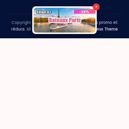
×
Copyright 2026 —
​Le Paris Guide - Codes promo et
réducs
. All rights reserved.
Bloghash WordPress Theme