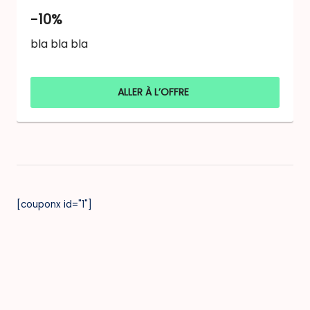
-10%
bla bla bla
ALLER À L’OFFRE
[couponx id="1"]