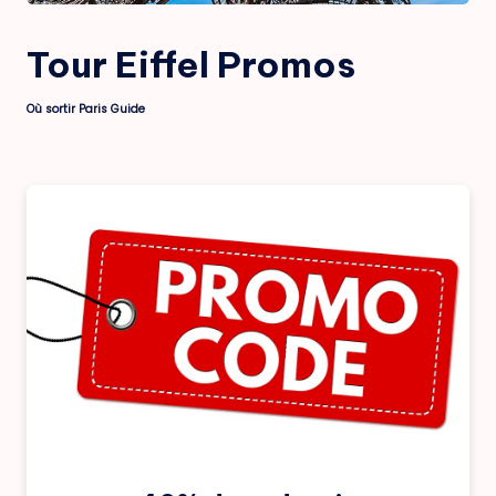
Tour Eiffel Promos
Où sortir Paris Guide
Posted
by