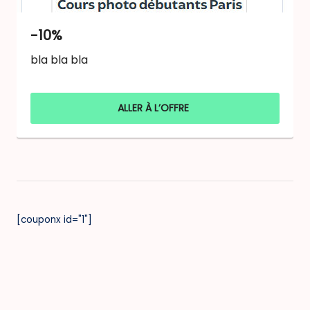
-10%
bla bla bla
ALLER À L’OFFRE
[couponx id="1"]