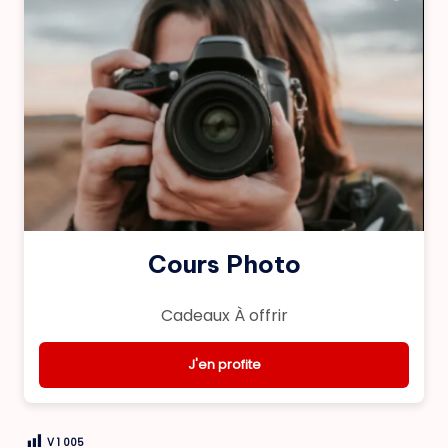
Cours Photo
Cadeaux À offrir
J'en profite
V
1 005