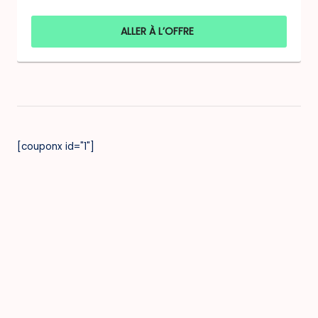
ALLER À L’OFFRE
[couponx id="1"]