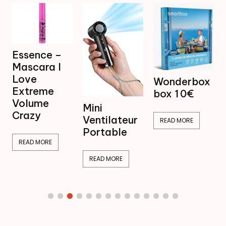
–
I
Mini
Wonderbox
Ventilateur
box 1 0€
Brumisateur
Mini
16,99€
Ventilateur
READ MORE
Portable
READ MORE
READ MORE