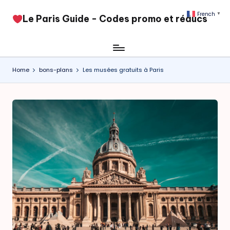
French
▼
​Le Paris Guide - Codes promo et réducs
Skip
to
content
Home
bons-plans
Les musées gratuits à Paris