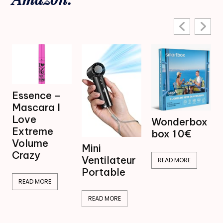
sence –
scara I
Mini
ove
Wonderbox
Venti
treme
box 1 0€
Brum
lume
Mini
16,9
azy
Ventilateur
READ MORE
Portable
READ 
EAD MORE
READ MORE