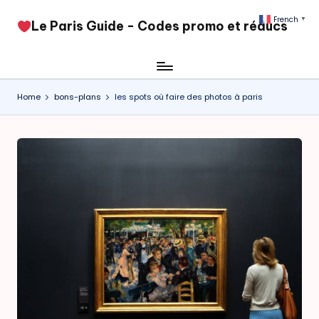
French
▼
​Le Paris Guide - Codes promo et réducs
Skip
to
content
Home
bons-plans
les spots où faire des photos à paris