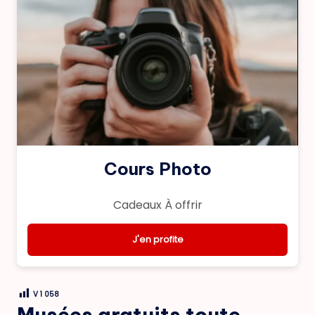
Cours Photo
Cadeaux À offrir
J'en profite
V
1 058