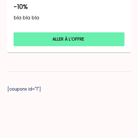
-10%
bla bla bla
ALLER À L’OFFRE
[couponx id="1"]