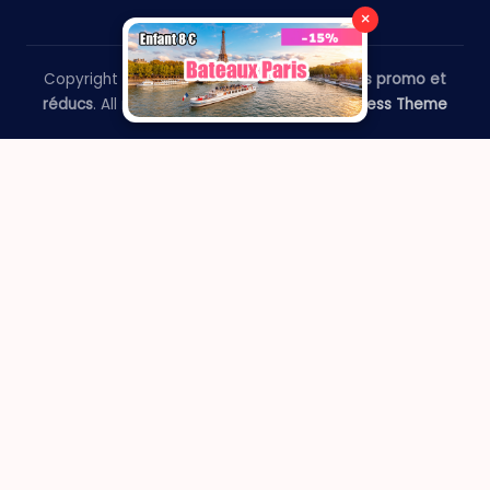
×
Copyright 2026 —
​Le Paris Guide - Codes promo et
réducs
. All rights reserved.
Bloghash WordPress Theme