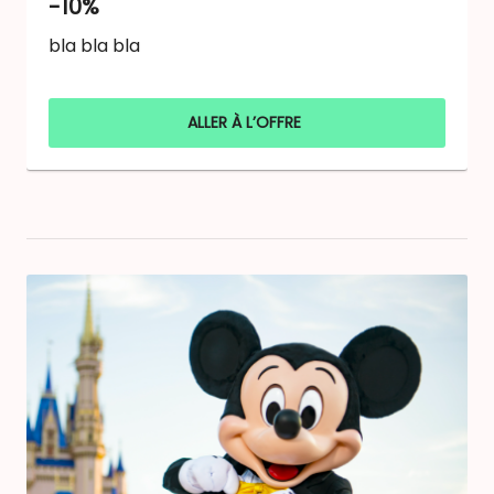
-10%
bla bla bla
ALLER À L’OFFRE