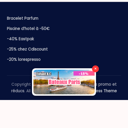
Bracelet Parfum
Piscine d’hotel à -50€
-40% Eastpak
-25% chez Cdiscount
-20% lorespresso
×
Copyright 2026 —
​Le Paris Guide - Codes promo et
réducs
. All rights reserved.
Bloghash WordPress Theme