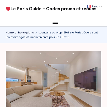
French
▼
​Le Paris Guide - Codes promo et réducs
Skip
to
content
Home
bons-plans
Locataire ou propriétaire à Paris : Quels sont
les avantages et inconvénients pour un 20m² ?