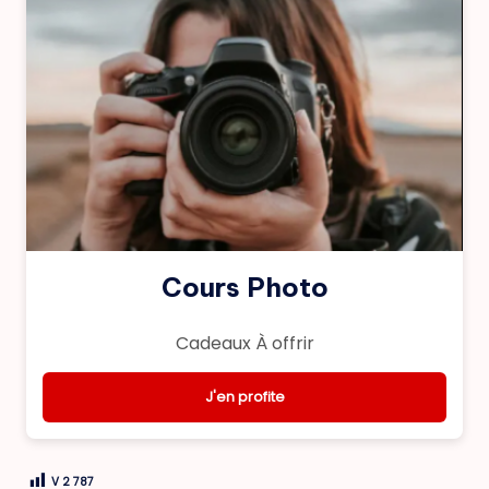
Cours Photo
Cadeaux À offrir
J'en profite
V
2 787