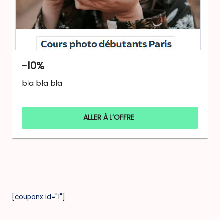
-10%
bla bla bla
ALLER À L’OFFRE
[couponx id="1"]