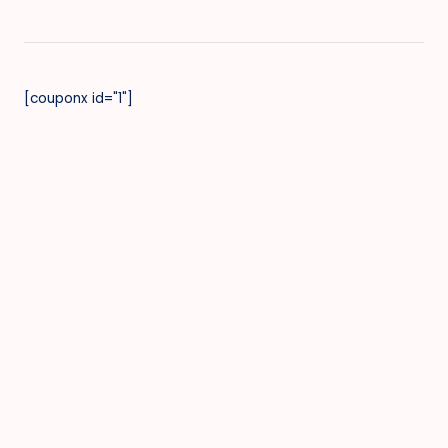
[couponx id="1"]