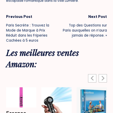
escapade romantique dans la Ville Lumière.
Post
Previous Post
Next Post
Paris Secrète : Trouvez la
Top des Questions sur
navigation
Mode de Marque à Prix
Paris auxquelles on n’aura
Réduit dans les Friperies
jamais de réponse. »
Cachées à 5 euros
Les meilleures ventes
Amazon: