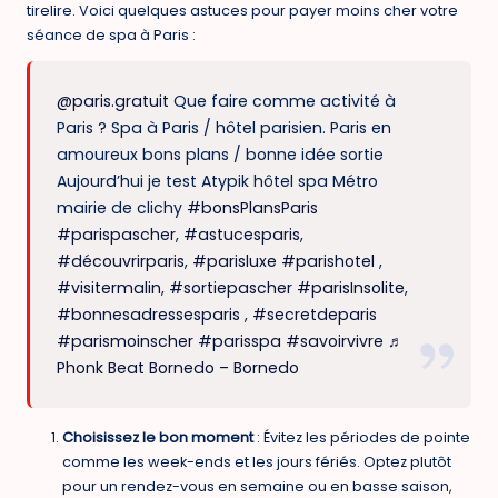
tirelire. Voici quelques astuces pour payer moins cher votre
séance de spa à Paris :
@paris.gratuit
Que faire comme activité à
Paris ? Spa à Paris / hôtel parisien. Paris en
amoureux bons plans / bonne idée sortie
Aujourd’hui je test Atypik hôtel spa Métro
mairie de clichy
#bonsPlansParis
#parispascher
,
#astucesparis
,
#découvrirparis
,
#parisluxe
#parishotel
,
#visitermalin
,
#sortiepascher
#parisInsolite
,
#bonnesadressesparis
,
#secretdeparis
#parismoinscher
#parisspa
#savoirvivre
♬
Phonk Beat Bornedo – Bornedo
Choisissez le bon moment
: Évitez les périodes de pointe
comme les week-ends et les jours fériés. Optez plutôt
pour un rendez-vous en semaine ou en basse saison,