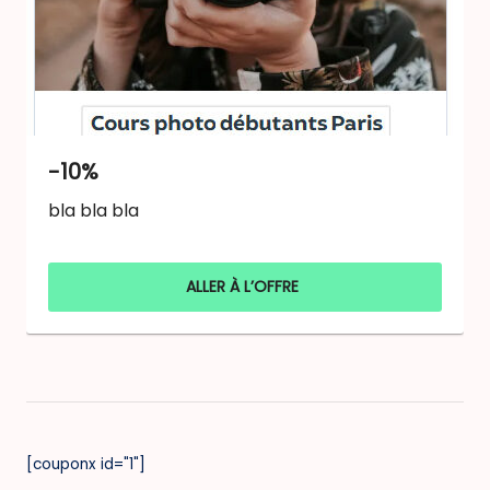
-10%
bla bla bla
ALLER À L’OFFRE
[couponx id="1"]