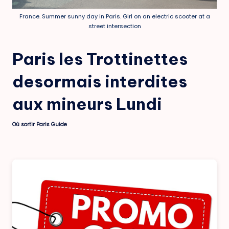
France. Summer sunny day in Paris. Girl on an electric scooter at a
street intersection
Paris les Trottinettes
desormais interdites
aux mineurs Lundi
Où sortir Paris Guide
Posted
by