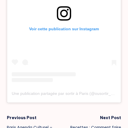
Voir cette publication sur Instagram
Une publication partagée par sortir à Paris (@ousortir_aparis)
Post
Previous Post
Next Post
Paris Agenda Culturel –
Recettes : Comment faire