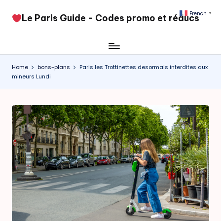
French
▼
​Le Paris Guide - Codes promo et réducs
Skip
to
content
Home
bons-plans
Paris les Trottinettes desormais interdites aux
mineurs Lundi