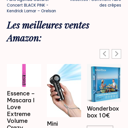
navigation
Concert BLACK PINK -
des crêpes
Kendrick Lamar – Orelsan
Les meilleures ventes
Amazon:
sence –
scara I
Mini
ove
Wonderbox
Venti
treme
box 1 0€
Brum
lume
Mini
16,9
azy