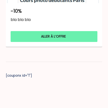
-10%
bla bla bla
ALLER À L’OFFRE
[couponx id="1"]