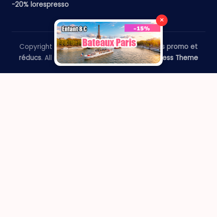
-20% lorespresso
×
Copyright 2026 —
​Le Paris Guide - Codes promo et
réducs
. All rights reserved.
Bloghash WordPress Theme