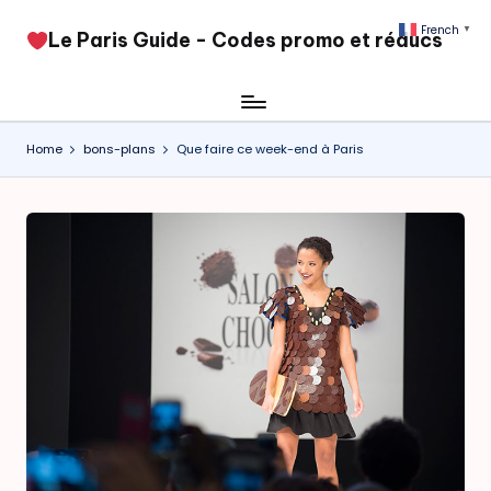
French
▼
​Le Paris Guide - Codes promo et réducs
Skip
to
content
Home
bons-plans
Que faire ce week-end à Paris