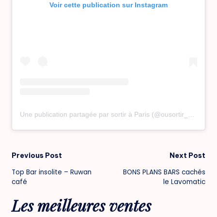
Voir cette publication sur Instagram
Une publication partagée par sortir à Paris (@ousortir_aparis)
Post
Previous Post
Next Post
Top Bar insolite – Ruwan
BONS PLANS BARS cachés
navigation
café
le Lavomatic
Les meilleures ventes