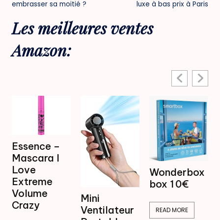
navigation
embrasser sa moitié ?
luxe à bas prix à Paris
Les meilleures ventes
Amazon:
Mini
Wonderbox
Ventilateur
box 1 0€
Brumisateur
Mini
16,99€
Ventilateur
READ MORE