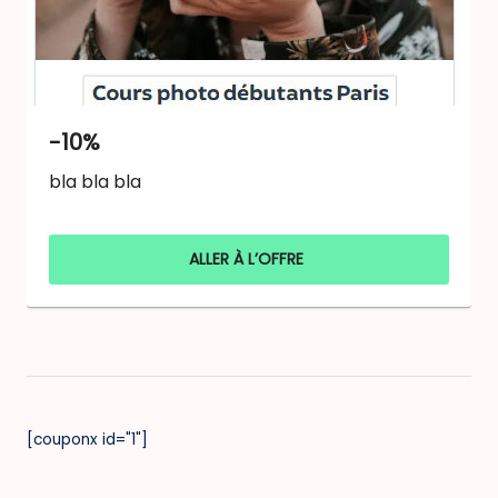
-10%
bla bla bla
ALLER À L’OFFRE
[couponx id="1"]