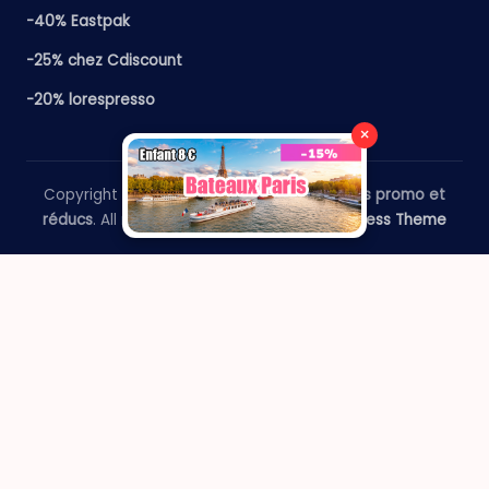
-40% Eastpak
-25% chez Cdiscount
-20% lorespresso
×
Copyright 2026 —
​Le Paris Guide - Codes promo et
réducs
. All rights reserved.
Bloghash WordPress Theme