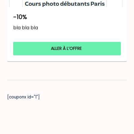
-10%
bla bla bla
ALLER À L’OFFRE
[couponx id="1"]