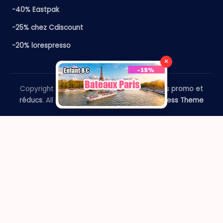
-40% Eastpak
-25% chez Cdiscount
-20% lorespresso
×
Copyright 2026 —
​Le Paris Guide - Codes promo et
réducs
. All rights reserved.
Bloghash WordPress Theme