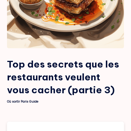
Top des secrets que les
restaurants veulent
vous cacher (partie 3)
Où sortir Paris Guide
Posted
by