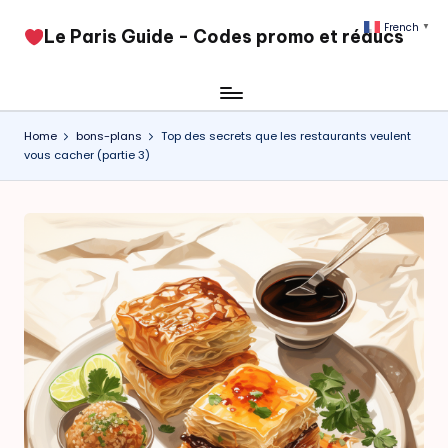
French
▼
​Le Paris Guide - Codes promo et réducs
Skip
to
content
Home
bons-plans
Top des secrets que les restaurants veulent
vous cacher (partie 3)