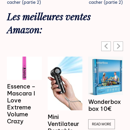
cacher (partie 2)
cacher (partie 2)
Les meilleures ventes
Amazon:
 –
 I
Mini
Wonderbox
Ventilateur
box 1 0€
Brumisateu
Mini
16,99€
Ventilateur
READ MORE