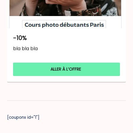
-10%
bla bla bla
ALLER À L’OFFRE
[couponx id="1"]