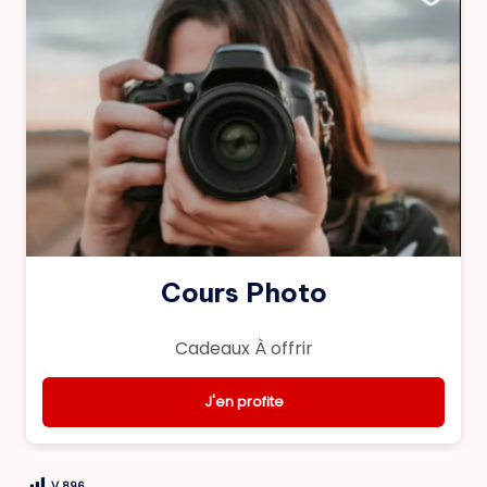
Cours Photo
Cadeaux À offrir
J'en profite
V
896