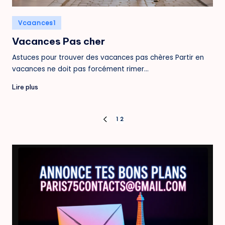
Posted
Vcaances1
in
Vacances Pas cher
Astuces pour trouver des vacances pas chères Partir en
vacances ne doit pas forcément rimer…
Lire plus
Pagination
1
2
PREVIOUS
PAGE
des
publications