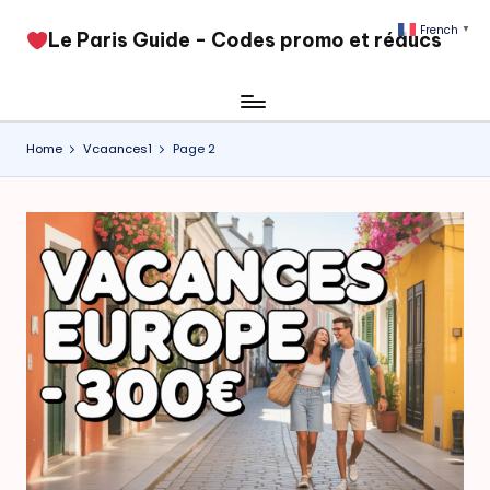
French
▼
​Le Paris Guide - Codes promo et réducs
Skip
to
content
Home
Vcaances1
Page 2