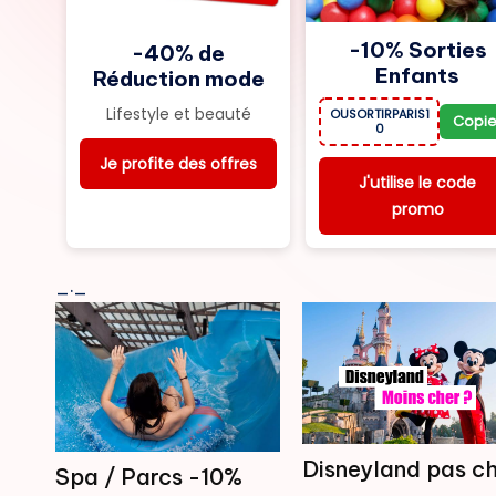
-10% Sorties
-40% de
Enfants
Réduction mode
Lifestyle et beauté
OUSORTIRPARIS1
Copie
0
Je profite des offres
J'utilise le code
promo
_._
Disneyland pas c
Spa / Parcs -10%