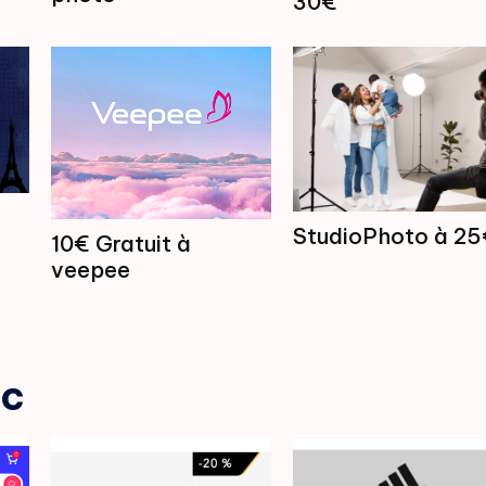
30€
StudioPhoto à 25
10€ Gratuit à
veepee
uc