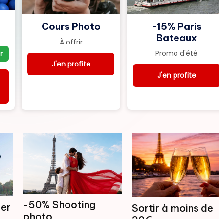
-15% Paris
Cours Photo
Bateaux
À offrir
Promo d'été
r
J'en profite
J'en profite
-50% Shooting
her
Sortir à moins de
photo