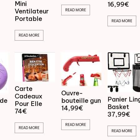
Mini
16,99€
Ventilateur
READ MORE
Portable
READ MORE
READ MORE
Carte
Ouvre-
Cadeaux
Panier Lin
bouteille gun
 de
Pour Elle
Basket
14,99€
74€
37,99€
READ MORE
READ MORE
READ MORE