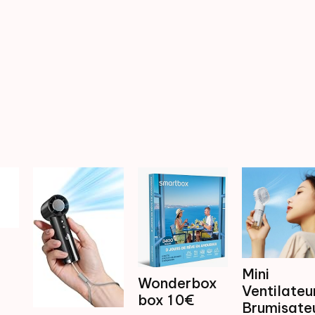
Mini
Wonderbox
Ventilateu
box 1 0€
Brumisate