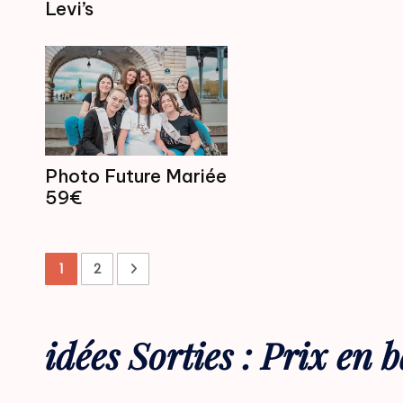
Levi’s
Photo Future Mariée
59€
1
2
idées Sorties : Prix en b