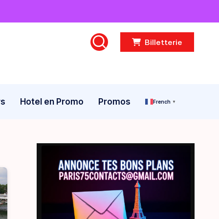
French
▼
Billetterie
rs
Hotel en Promo
Promos
French
▼