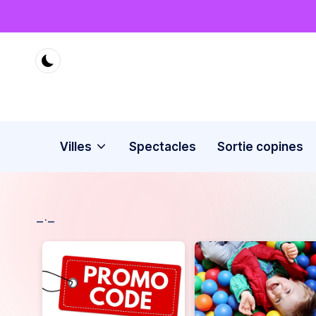
Skip
to
content
Villes
Spectacles
Sortie copines
_._