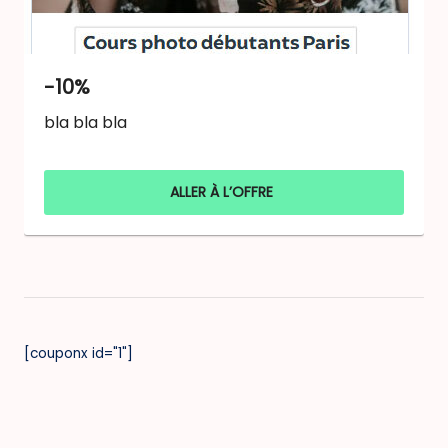
-10%
bla bla bla
ALLER À L’OFFRE
[couponx id="1"]