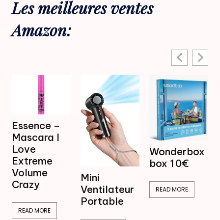
Les meilleures ventes
Amazon:
Essence –
Mascara I
M
Love
Wonderbox
V
Extreme
box 1 0€
B
Volume
Mini
1
Crazy
Ventilateur
READ MORE
Portable
READ MORE