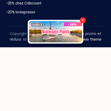
-25% chez Cdiscount
-20% lorespresso
×
Copyright 2026 —
​Le Paris Guide - Codes promo et
réducs
. All rights reserved.
Bloghash WordPress Theme