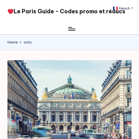
French
▼
​Le Paris Guide - Codes promo et réducs
Skip
to
content
Home
actu